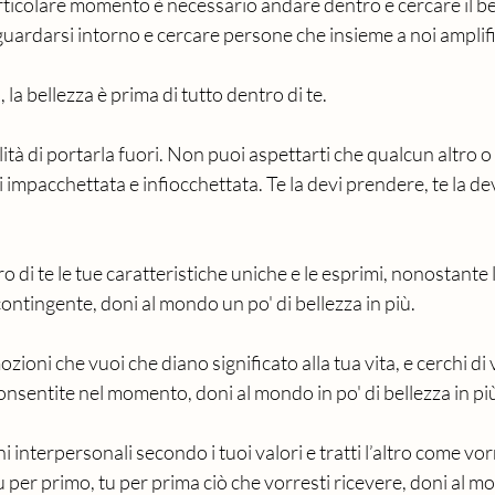
ticolare momento è necessario andare dentro e cercare il bel
uardarsi intorno e cercare persone che insieme a noi amplifich
 la bellezza è prima di tutto dentro di te.
ità di portarla fuori. Non puoi aspettarti che qualcun altro o 
ti impacchettata e infiocchettata. Te la devi prendere, te la dev
 di te le tue caratteristiche uniche e le esprimi, nonostante 
ntingente, doni al mondo un po' di bellezza in più. 
ioni che vuoi che diano significato alla tua vita, e cerchi di v
consentite nel momento, doni al mondo in po' di bellezza in più
i interpersonali secondo i tuoi valori e tratti l’altro come vor
 per primo, tu per prima ciò che vorresti ricevere, doni al mo