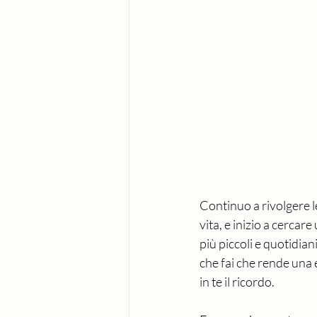
Continuo a rivolgere le
vita, e inizio a cercar
più piccoli e quotidia
che fai che rende una e
in te il ricordo.