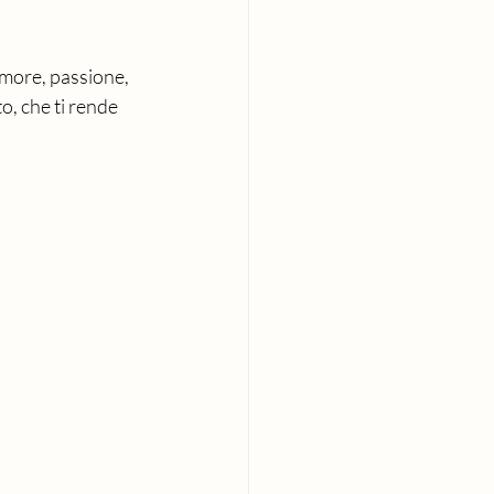
 amore, passione, 
o, che ti rende 