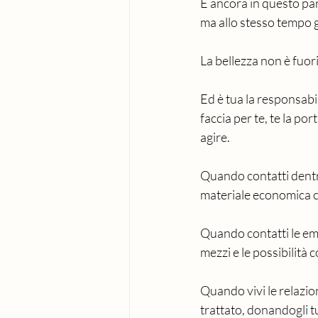
E ancora in questo par
ma allo stesso tempo g
La bellezza non è fuori,
Ed è tua la responsabil
faccia per te, te la por
agire.
Quando contatti dentro
materiale economica co
Quando contatti le emoz
mezzi e le possibilità 
Quando vivi le relazion
trattato, donandogli tu