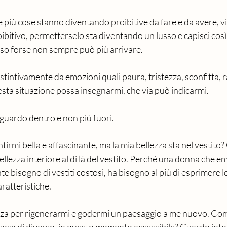
più cose stanno diventando proibitive da fare e da avere, vi
ibitivo, permetterselo sta diventando un lusso e capisci così
sso forse non sempre può più arrivare.
istintivamente da emozioni quali paura, tristezza, sconfitta, 
sta situazione possa insegnarmi, che via può indicarmi.
 sguardo dentro e non più fuori.
tirmi bella e affascinante, ma la mia bellezza sta nel vestito
ellezza interiore al di là del vestito. Perché una donna che e
 bisogno di vestiti costosi, ha bisogno al più di esprimere le 
ratteristiche.
nza per rigenerarmi e godermi un paesaggio a me nuovo. Co