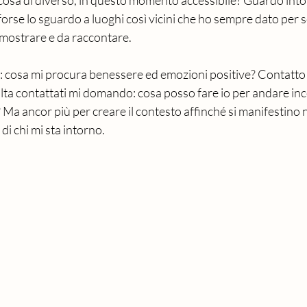
cosa di diverso, in questo momento accessibile? Guardo into
forse lo sguardo a luoghi così vicini che ho sempre dato per s
mostrare e da raccontare.
: cosa mi procura benessere ed emozioni positive? Contatto 
lta contattati mi domando: cosa posso fare io per andare inc
Ma ancor più per creare il contesto affinché si manifestino ne
di chi mi sta intorno. 