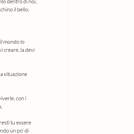
lo dentro di noi, 
ino il bello. 
il mondo lo 
i creare, la devi 
la situazione 
iverle, con i 
. 
resti tu essere 
ndo un po' di 